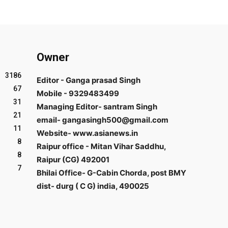
Owner
3186
Editor - Ganga prasad Singh
67
Mobile - 9329483499
31
Managing Editor- santram Singh
21
email- gangasingh500@gmail.com
11
Website- www.asianews.in
8
Raipur office - Mitan Vihar Saddhu,
8
Raipur (CG) 492001
7
Bhilai Office- G-Cabin Chorda, post BMY
dist- durg ( C G) india, 490025