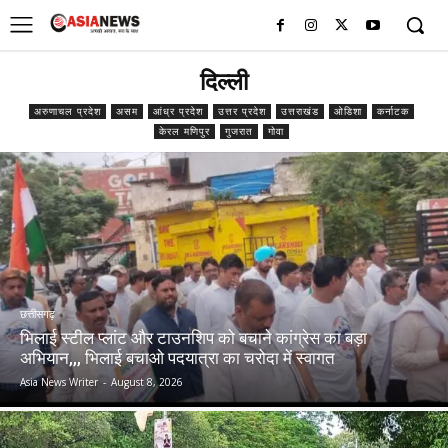
UK
LONDON NEWS
दिल्ली
अरुणाचल प्रदेश
असम
आंध्र प्रदेश
उत्तर प्रदेश
उत्तराखंड
ओडिशा
कर्नाटक
केरल मणिपुर
गुजरात
गोवा
छत्तीसगढ़
भिलाई स्टील प्लांट और टाउनशिप को बचाने कांग्रेस का बड़ा
अभियान,,, भिलाई बचाओ पदयात्रा का चरोदा में स्वागत
Asia News Writer
-
August 8, 2026