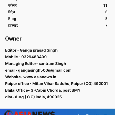
करियर
11
विदेश
8
Blog
8
झारखंड
7
Owner
Editor - Ganga prasad Singh
Mobile - 9329483499
Managing Editor- santram Singh
email- gangasingh500@gmail.com
Website- www.asianews.in
Raipur office - Mitan Vihar Saddhu, Raipur (CG) 492001
Bhilai Office- G-Cabin Chorda, post BMY
dist- durg ( C G) india, 490025