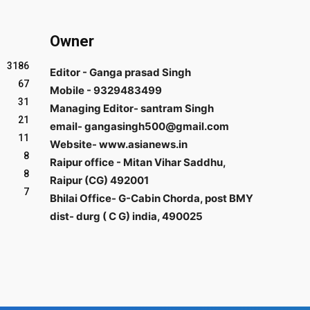
Owner
3186
Editor - Ganga prasad Singh
67
Mobile - 9329483499
31
Managing Editor- santram Singh
21
email- gangasingh500@gmail.com
11
Website- www.asianews.in
8
Raipur office - Mitan Vihar Saddhu,
8
Raipur (CG) 492001
7
Bhilai Office- G-Cabin Chorda, post BMY
dist- durg ( C G) india, 490025