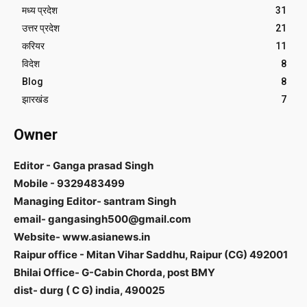
मध्य प्रदेश
31
उत्तर प्रदेश
21
करियर
11
विदेश
8
Blog
8
झारखंड
7
Owner
Editor - Ganga prasad Singh
Mobile - 9329483499
Managing Editor- santram Singh
email- gangasingh500@gmail.com
Website- www.asianews.in
Raipur office - Mitan Vihar Saddhu, Raipur (CG) 492001
Bhilai Office- G-Cabin Chorda, post BMY
dist- durg ( C G) india, 490025