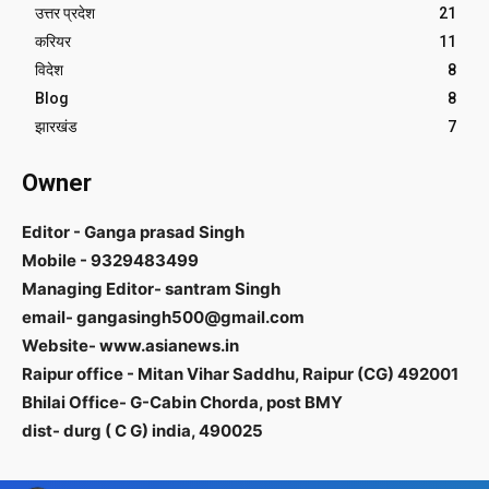
उत्तर प्रदेश
21
करियर
11
विदेश
8
Blog
8
झारखंड
7
Owner
Editor - Ganga prasad Singh
Mobile - 9329483499
Managing Editor- santram Singh
email- gangasingh500@gmail.com
Website- www.asianews.in
Raipur office - Mitan Vihar Saddhu, Raipur (CG) 492001
Bhilai Office- G-Cabin Chorda, post BMY
dist- durg ( C G) india, 490025