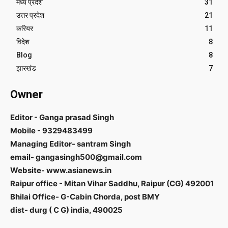
मध्य प्रदेश
31
उत्तर प्रदेश
21
करियर
11
विदेश
8
Blog
8
झारखंड
7
Owner
Editor - Ganga prasad Singh
Mobile - 9329483499
Managing Editor- santram Singh
email- gangasingh500@gmail.com
Website- www.asianews.in
Raipur office - Mitan Vihar Saddhu, Raipur (CG) 492001
Bhilai Office- G-Cabin Chorda, post BMY
dist- durg ( C G) india, 490025