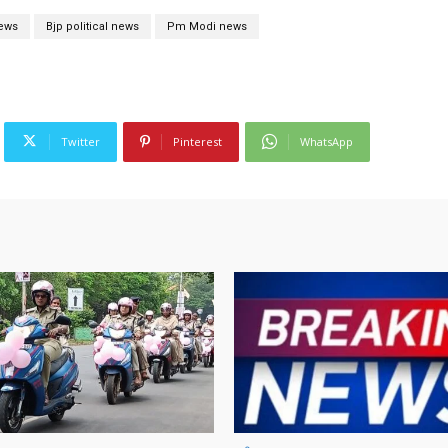
ews
Bjp political news
Pm Modi news
Twitter
Pinterest
WhatsApp