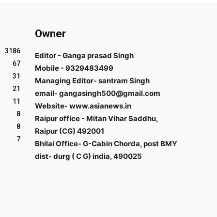
Owner
3186
Editor - Ganga prasad Singh
67
Mobile - 9329483499
31
Managing Editor- santram Singh
21
email- gangasingh500@gmail.com
11
Website- www.asianews.in
8
Raipur office - Mitan Vihar Saddhu,
8
Raipur (CG) 492001
7
Bhilai Office- G-Cabin Chorda, post BMY
dist- durg ( C G) india, 490025