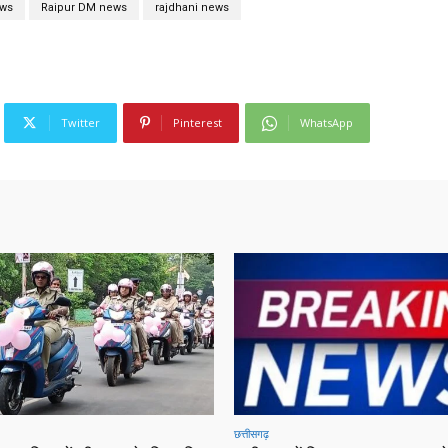
ws
Raipur DM news
rajdhani news
Twitter
Pinterest
WhatsApp
छत्तीसगढ़