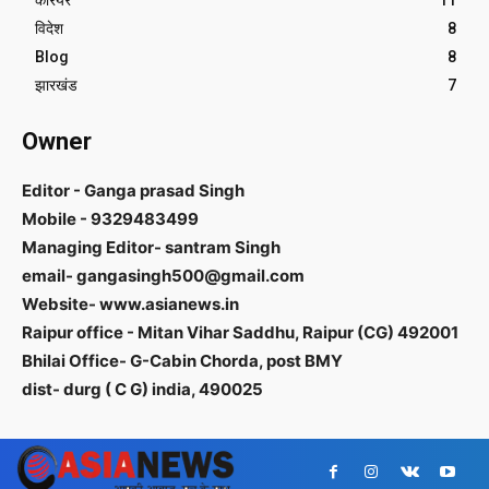
करियर
11
विदेश
8
Blog
8
झारखंड
7
Owner
Editor - Ganga prasad Singh
Mobile - 9329483499
Managing Editor- santram Singh
email- gangasingh500@gmail.com
Website- www.asianews.in
Raipur office - Mitan Vihar Saddhu, Raipur (CG) 492001
Bhilai Office- G-Cabin Chorda, post BMY
dist- durg ( C G) india, 490025