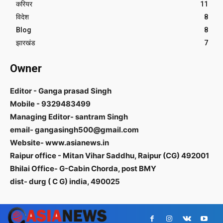
करियर
11
विदेश
8
Blog
8
झारखंड
7
Owner
Editor - Ganga prasad Singh
Mobile - 9329483499
Managing Editor- santram Singh
email- gangasingh500@gmail.com
Website- www.asianews.in
Raipur office - Mitan Vihar Saddhu, Raipur (CG) 492001
Bhilai Office- G-Cabin Chorda, post BMY
dist- durg ( C G) india, 490025