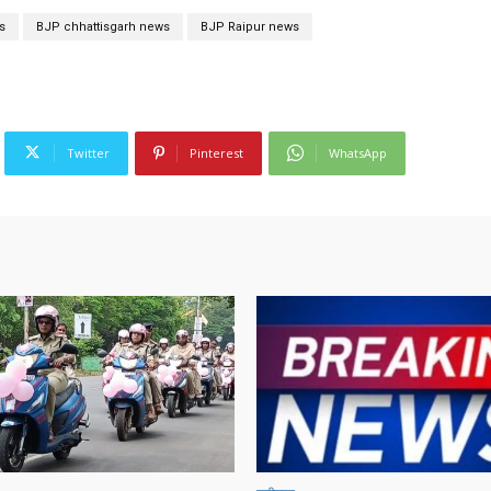
s
BJP chhattisgarh news
BJP Raipur news
Twitter
Pinterest
WhatsApp