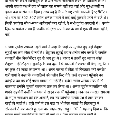
के नाम पर केवल खानापूर्ति की है और सस्ती राजनीति करने की कोशिश की है।
अपनी बात के पक्ष में एक भी साक्ष्य वह सामने नहीं रख पाई और सुरक्षा बलों पर
इतना बड़ा आरोप लगा दिया। तथ्य यह है कि मारे गए सभी नक्सली हिस्ट्रीशीटर
थे। उन पर 302. 307 समेत अनेक मामले में कई-कई मुकदमें पहले से दर्ज थे।
जिन्हें कांग्रेस सीधा-साधा आदिवासी बता रही है, वे सभी दुर्दांत अपराधी थे। उनके
ख़िलाफ़ पर्याप्त साक्ष्य हैं, जबकि कांग्रेस अपनी बात के पक्ष में एक भी तथ्य नहीं दे
पाई।
भाजपा प्रदेश उपाध्यक्ष श्री शर्मा ने कहा कि जहां पर मुठभेड़ हुई, वहां तेंदूपत्ता
तुड़ाई का काम होता ही नहीं है। तेंदूपत्ता तुड़ाई वहां स्थानीय लोग करते हैं, जबकि
नक्सली बीस किलोमीटर दूर से आए हुए थे। बस्तर में इतनी दूर जाकर कोई
तेंदूपत्ता नहीं तोड़ता। मुठभेड़ के बाद कुल 14 नक्सली गिरफ़्तार भी किए गए, जिन
पर कुल 41 लाख का इनाम था। अगर मारना ही होता, तो गिरफ़्तार क्यों करते?
श्री शर्मा ने कहा कि नक्सलियों को क्लीन चिट देने, उन्हें सहायता पहुँचाने का
कांग्रेस का यह कोई पहला मामला भी नहीं है। दक्षिण समेत अनेक राज्य में तो
बाक़ायदा इन्होंने चुनावी गठबंधन तक कर लिया था। अनेक दुर्दांत नक्सलियों को
अपने सहयोगी दलों के माध्यम से सदन तक भी पहुँचाया। जब-जब नक्सल समस्या
के समूल समाधान की बात आती है, तब-तब कांग्रेस उनके पक्ष में ढाल बनकर
खड़ी हो जाती है। श्री शर्मा ने इस बात पर भी हैरत जताई कि बिलासपुर में
संपादकों से बात करते हुए एक बार साफ़-साफ़ राहुल गांधी ने यह कह दिया था कि
झीराम हमले नक्सलियों ने किया ही नहीं था। ऐसा कहकर राहुल गांधी ने