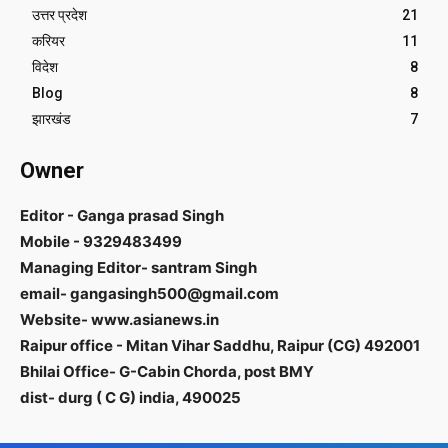
उत्तर प्रदेश
21
करियर
11
विदेश
8
Blog
8
झारखंड
7
Owner
Editor - Ganga prasad Singh
Mobile - 9329483499
Managing Editor- santram Singh
email- gangasingh500@gmail.com
Website- www.asianews.in
Raipur office - Mitan Vihar Saddhu, Raipur (CG) 492001
Bhilai Office- G-Cabin Chorda, post BMY
dist- durg ( C G) india, 490025