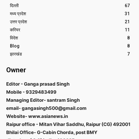
दिल्ली
67
मध्य प्रदेश
31
उत्तर प्रदेश
21
करियर
11
विदेश
8
Blog
8
झारखंड
7
Owner
Editor - Ganga prasad Singh
Mobile - 9329483499
Managing Editor- santram Singh
email- gangasingh500@gmail.com
Website- www.asianews.in
Raipur office - Mitan Vihar Saddhu, Raipur (CG) 492001
Bhilai Office- G-Cabin Chorda, post BMY