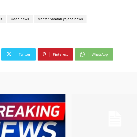
ws
Good news
Mahtari vandan yojana news
Twitter
Pinterest
WhatsApp