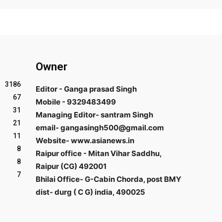
Owner
3186
Editor - Ganga prasad Singh
67
Mobile - 9329483499
31
Managing Editor- santram Singh
21
email- gangasingh500@gmail.com
11
Website- www.asianews.in
8
Raipur office - Mitan Vihar Saddhu,
8
Raipur (CG) 492001
7
Bhilai Office- G-Cabin Chorda, post BMY
dist- durg ( C G) india, 490025