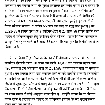
राज्य वन विकास निगम के कार्यों और उपलब्धियां की विस्तार से जानकारी दी।
छत्तीसगढ़ वन विकास निगम के प्रबंध संचालक श्री तपेश कुमार झा ने बताया कि
वन विकास निगम भारत सरकार द्वारा स्वीकृत कार्ययोजना अंतर्गत रोपित सागौन
वृक्षारोपण के विरलन से प्राप्त वनोपज के विक्रय एवं अन्य आय से वित्तीय वर्ष
2022-23 में 69 करोड़ 44 लाख रुपए की आय प्राप्त हुई है। इस अवधि में
निगम को कर पश्चात 52 करोड़ 65 लाख का रुपए का शुद्ध लाभ हुआ है। वर्ष
2022-23 में निगम द्वारा 1319 हेक्टेयर क्षेत्र में 20 लाख 98 हजार सागौन तथा
प्रदेश में पर्यावरण सुधार हेतु डिपोजिट रोपण योजना अंतर्गत विभिन्न सार्वजनिक
उपक्रमों से प्राप्त राशि से 8 लाख 82 हजार मिश्रित प्रजाति के पौधों का रोपण
किया गया है।
वन विकास निगम में वृक्षारोपण के विरलन से वित्तीय वर्ष 2022-23 में 15,653
घनमीटर ईमारती काष्ठ, 10 लाख नग बल्ली, 10,804 नग जलाऊ चट्टा तथा
426 नोशनल टन औद्योगिक बांस एवं 2,01,588 नग व्यापारिक बांस का उत्पादन
हुआ है। वन विकास निगम द्वारा संपादित किये जा रहे कार्यों से राज्य के वनांचलों में
वनवासियों एवं आर्थिक रूप से पिछड़े वर्गों के ग्रामीणों की सामाजिक एवं आर्थिक
स्थिति में सुधार हुआ और उन्हें सतत् रोजगार का अवसर मिल रहा है। निगम द्वारा
बैंक अथवा किसी वित्तीय संस्थान से कोई ऋण भी नहीं लिया गया है, न ही निगम
को राज्य शासन से कोई अनुदान प्राप्त होता है। उन्होंने बताया कि वन विकास
निगम राज्य में हरियाली के प्रसार एवं पर्यावरणीय विकास के लिए कृतसंकल्पित
होकर काम कर रहा है।