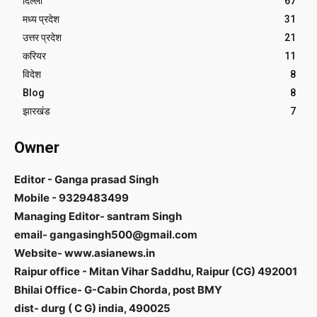
दिल्ली
67
मध्य प्रदेश
31
उत्तर प्रदेश
21
करियर
11
विदेश
8
Blog
8
झारखंड
7
Owner
Editor - Ganga prasad Singh
Mobile - 9329483499
Managing Editor- santram Singh
email- gangasingh500@gmail.com
Website- www.asianews.in
Raipur office - Mitan Vihar Saddhu, Raipur (CG) 492001
Bhilai Office- G-Cabin Chorda, post BMY
dist- durg ( C G) india, 490025