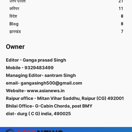
उत्तर प्रदेश
21
करियर
11
विदेश
8
Blog
8
झारखंड
7
Owner
Editor - Ganga prasad Singh
Mobile - 9329483499
Managing Editor- santram Singh
email- gangasingh500@gmail.com
Website- www.asianews.in
Raipur office - Mitan Vihar Saddhu, Raipur (CG) 492001
Bhilai Office- G-Cabin Chorda, post BMY
dist- durg ( C G) india, 490025