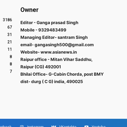
Owner
3186
Editor - Ganga prasad Singh
67
Mobile - 9329483499
31
Managing Editor- santram Singh
21
email- gangasingh500@gmail.com
11
Website- www.asianews.in
8
Raipur office - Mitan Vihar Saddhu,
8
Raipur (CG) 492001
7
Bhilai Office- G-Cabin Chorda, post BMY
dist- durg ( C G) india, 490025
cebook
Instagram
VKontakte
Youtube