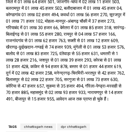
जिले में 01 लाख 64 हजार 501, जांजगीर-चांपा में 02 लाख 11 हजार 503,
बलरामपुर में 01 लाख 45 हजार 502, बलौदाबाजार में 01 लाख 45 हजार 04,
कोण्डागांव 01 लाख 02 हजार 494, कवर्धा 01 लाख 56 हजार 270, सूरजपुर में
01 लाख 71 हजार 102, मोहला-मानपुर-अंबागढ़ चौकी में 37 हजार 273,
गरियाबंद में 01 लाख 30 हजार 66, बेमेतरा में 01 लाख 85 हजार 318, सारंगढ़-
बिलाईगढ़ से 01 लाख 55 हजार 280, रायपुर से 04 लाख 57 हजार 166,
राजनांदगांव से 01 लाख 62 हजार 763, सक्ती से 01 लाख 12 हजार 609,
खैरागढ़-छुईखदान-गण्डई से 74 हजार 939, मुंगेली से 01 लाख 53 हजार 576,
बालोद से 01 लाख 83 हजार 725, दंतेवाड़ा से 55 हजार 631, धमतरी से 1
लाख 28 हजार 216, जशपुर से 01 लाख 39 हजार 293, कोरबा से 01 लाख
51 हजार 428, कांकेर से 94 हजार 878, बस्तर से 01 हजार 44 हजार 619,
दुर्ग में 02 लाख 42 हजार 258, मनेन्द्रगढ़-चिरमिरी-भरतपुर से 42 हजार 762,
बिलासपुर से 02 लाख 22 हजार 705, सरगुजा से 01 लाख 73 हजार 630,
कोरिया से 47 हजार 657, सुकमा से 35 हजार 494, गौरेला-पेण्ड्रा-मरवाही से
70 हजार 885, महासमुंद से 02 लाख 93 हजार 933, नारायणपुर से 14 हजार
491, बीजापुर से 15 हजार 955, आवेदन आज तक प्राप्त हो चुके हैं।
TAGS
chhattisgarh news
dpr chhattisgarh