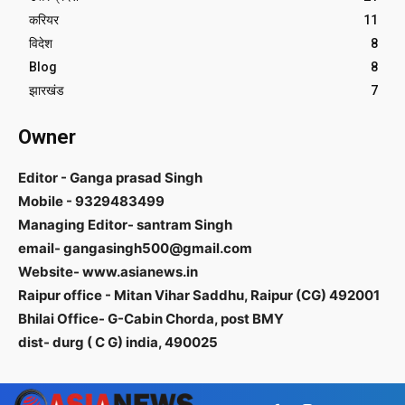
करियर
11
विदेश
8
Blog
8
झारखंड
7
Owner
Editor - Ganga prasad Singh
Mobile - 9329483499
Managing Editor- santram Singh
email- gangasingh500@gmail.com
Website- www.asianews.in
Raipur office - Mitan Vihar Saddhu, Raipur (CG) 492001
Bhilai Office- G-Cabin Chorda, post BMY
dist- durg ( C G) india, 490025