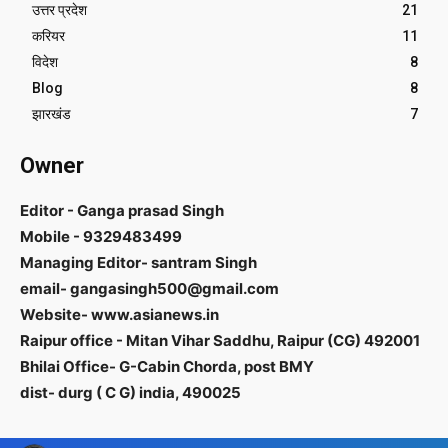
उत्तर प्रदेश
21
करियर
11
विदेश
8
Blog
8
झारखंड
7
Owner
Editor - Ganga prasad Singh
Mobile - 9329483499
Managing Editor- santram Singh
email- gangasingh500@gmail.com
Website- www.asianews.in
Raipur office - Mitan Vihar Saddhu, Raipur (CG) 492001
Bhilai Office- G-Cabin Chorda, post BMY
dist- durg ( C G) india, 490025