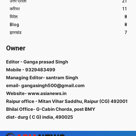
उत्तर प्रदेश
21
करियर
11
विदेश
8
Blog
8
झारखंड
7
Owner
Editor - Ganga prasad Singh
Mobile - 9329483499
Managing Editor- santram Singh
email- gangasingh500@gmail.com
Website- www.asianews.in
Raipur office - Mitan Vihar Saddhu, Raipur (CG) 492001
Bhilai Office- G-Cabin Chorda, post BMY
dist- durg ( C G) india, 490025