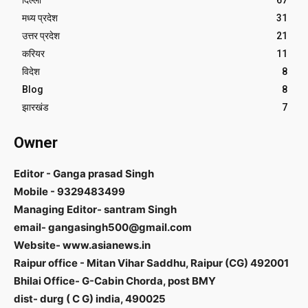
मध्य प्रदेश
31
उत्तर प्रदेश
21
करियर
11
विदेश
8
Blog
8
झारखंड
7
Owner
Editor - Ganga prasad Singh
Mobile - 9329483499
Managing Editor- santram Singh
email- gangasingh500@gmail.com
Website- www.asianews.in
Raipur office - Mitan Vihar Saddhu, Raipur (CG) 492001
Bhilai Office- G-Cabin Chorda, post BMY
dist- durg ( C G) india, 490025