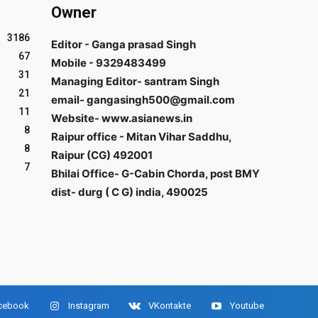
Owner
3186
Editor - Ganga prasad Singh
67
Mobile - 9329483499
31
Managing Editor- santram Singh
21
email- gangasingh500@gmail.com
11
Website- www.asianews.in
8
Raipur office - Mitan Vihar Saddhu,
8
Raipur (CG) 492001
7
Bhilai Office- G-Cabin Chorda, post BMY
dist- durg ( C G) india, 490025
cebook
Instagram
VKontakte
Youtube