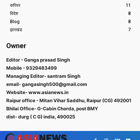
करियर
11
विदेश
8
Blog
8
झारखंड
7
Owner
Editor - Ganga prasad Singh
Mobile - 9329483499
Managing Editor- santram Singh
email- gangasingh500@gmail.com
Website- www.asianews.in
Raipur office - Mitan Vihar Saddhu, Raipur (CG) 492001
Bhilai Office- G-Cabin Chorda, post BMY
dist- durg ( C G) india, 490025